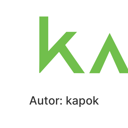
Ir
para
o
conteúdo
Autor:
kapok