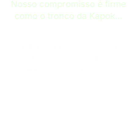
Nosso compromisso é firme
como o tronco da Kapok...
Nutrir cada cliente com
atenção excepcional e
cultivar estratégias que
florescem com resultados
autênticos e duradouros